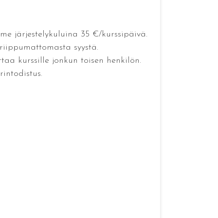
e järjestelykuluina 35 €/kurssipäivä.
 riippumattomasta syystä.
taa kurssille jonkun toisen henkilön.
intodistus.