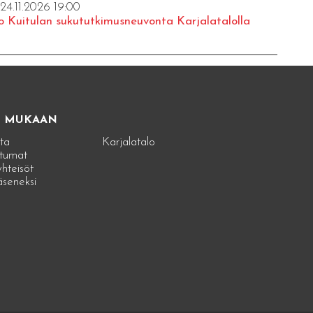
 24.11.2026 19:00
o Kuitulan sukututkimusneuvonta Karjalatalolla
E MUKAAN
ta
Karjalatalo
tumat
hteisöt
jäseneksi