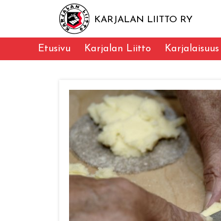
KARJALAN LIITTO RY
Etusivu
Karjalan Liitto
Karjalaisuus