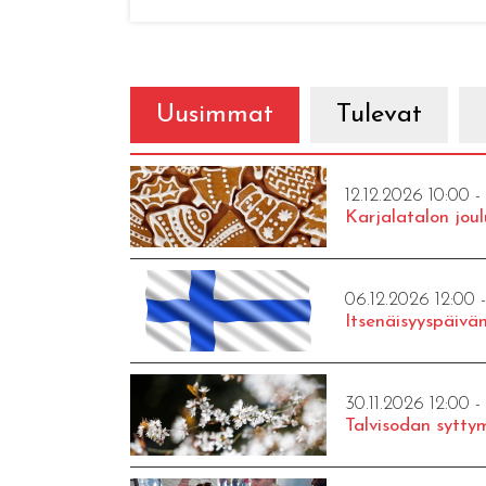
Uusimmat
Tulevat
12.12.2026 10:00 -
Karjalatalon joul
06.12.2026 12:00 
Itsenäisyyspäivän
30.11.2026 12:00 -
Talvisodan syttym