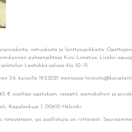
npiirakoita, vatruskoita ja lanttusupikkaita. Opettajan
toimikunnan puheenjohtaja Kirsi Limatius. Lisäksi apuo
rjalatalon Laatokka-salissa klo 10–15.
.6. kurssille 19.2.2021 mennessä toimisto@karjalanliit
65 € sisältää opetuksen, reseptit, aamukahvin ja piirak
ali, Käpylänkuja 1, 00610 Helsinki.
si toteutetaan, jos osallistujia on riittävästi. Seuraamm