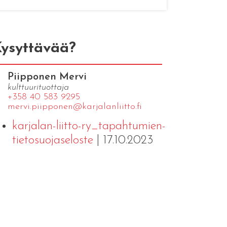
ysyttävää?
Piipponen Mervi
kulttuurituottaja
+358 40 583 9295
mervi.​piipponen@​kar​jala​nlii​tto.​fi
karjalan-liitto-ry_tapahtumien-
tietosuojaseloste
| 17.10.2023