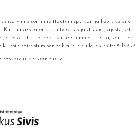
sensa viimeisen ilmoittautumispäivän jälkeen, veloitamm
 Kurssimaksua ei palauteta, jos jäät pois järjestäjästä
a ilmoitat siitä kaksi viikkoa ennen kurssia, voit ilmoit
rssin sairastumisen takia ja sinulla on esittää lääkär
intokeskus Siviksen tuella.