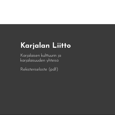
Karjalan Liitto
Karjalaisen kulttuurin ja
karjalaisuuden yhteisö
Rekisteriseloste (pdf)