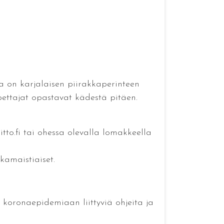
a on karjalaisen piirakkaperinteen
pettajat opastavat kädestä pitäen.
to.fi tai ohessa olevalla lomakkeella
kamaistiaiset.
e koronaepidemiaan liittyviä ohjeita ja