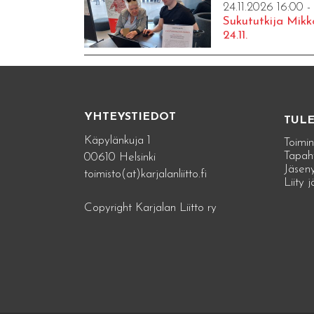
24.11.2026 16:00 -
Sukututkija Mikk
24.11.
YHTEYSTIEDOT
TUL
Käpylänkuja 1
Toimin
Tapah
00610 Helsinki
Jäseny
toimisto(at)karjalanliitto.fi
Liity 
Copyright Karjalan Liitto ry