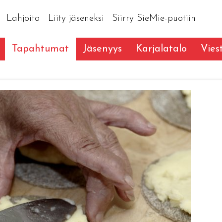
Lahjoita
Liity jäseneksi
Siirry SieMie-puotiin
Tapahtumat
Jäsenyys
Karjalatalo
Vies