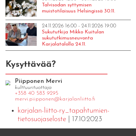
Talvisodan syttymisen
muistotilaisuus Helsingissä 30.11.
24.11.2026 16:00 - 24.11.2026 19:00
Sukututkija Mikko Kuitulan
sukututkimusneuvonta
Karjalatalolla 24.11.
Kysyttävää?
Piipponen Mervi
kulttuurituottaja
+358 40 583 9295
mervi.​piipponen@​kar​jala​nlii​tto.​fi
karjalan-liitto-ry_tapahtumien-
tietosuojaseloste
| 17.10.2023