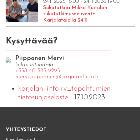
24.11.2026 16:00 - 24.11.2026 19:00
Sukututkija Mikko Kuitulan
sukututkimusneuvonta
Karjalatalolla 24.11.
Kysyttävää?
Piipponen Mervi
kulttuurituottaja
+358 40 583 9295
mervi.​piipponen@​kar​jala​nlii​tto.​fi
karjalan-liitto-ry_tapahtumien-
tietosuojaseloste
| 17.10.2023
YHTEYSTIEDOT