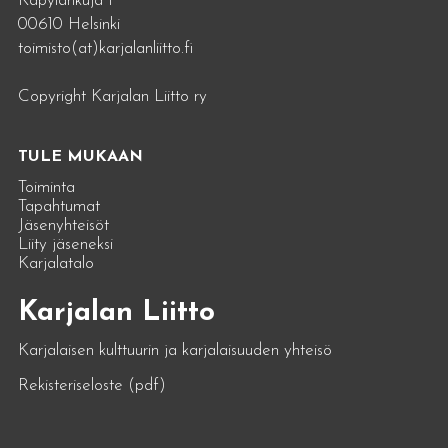
Käpylänkuja 1
00610 Helsinki
toimisto(at)karjalanliitto.fi
Copyright Karjalan Liitto ry
TULE MUKAAN
Toiminta
Tapahtumat
Jäsenyhteisöt
Liity jäseneksi
Karjalatalo
Karjalan Liitto
Karjalaisen kulttuurin ja karjalaisuuden yhteisö
Rekisteriseloste (pdf)