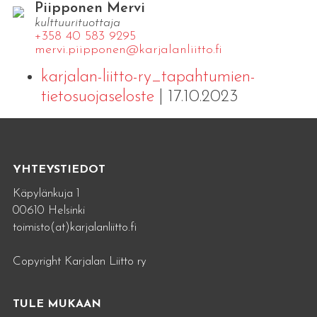
Piipponen Mervi
kulttuurituottaja
+358 40 583 9295
mervi.​piipponen@​kar​jala​nlii​tto.​fi
karjalan-liitto-ry_tapahtumien-
tietosuojaseloste
| 17.10.2023
YHTEYSTIEDOT
Käpylänkuja 1
00610 Helsinki
toimisto(at)karjalanliitto.fi
Copyright Karjalan Liitto ry
TULE MUKAAN