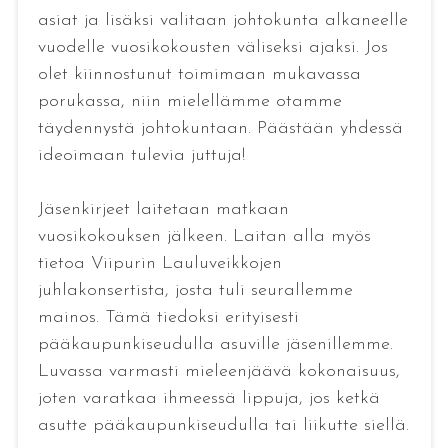
asiat ja lisäksi valitaan johtokunta alkaneelle
vuodelle vuosikokousten väliseksi ajaksi. Jos
olet kiinnostunut toimimaan mukavassa
porukassa, niin mielellämme otamme
täydennystä johtokuntaan. Päästään yhdessä
ideoimaan tulevia juttuja!
Jäsenkirjeet laitetaan matkaan
vuosikokouksen jälkeen. Laitan alla myös
tietoa Viipurin Lauluveikkojen
juhlakonsertista, josta tuli seurallemme
mainos. Tämä tiedoksi erityisesti
pääkaupunkiseudulla asuville jäsenillemme.
Luvassa varmasti mieleenjäävä kokonaisuus,
joten varatkaa ihmeessä lippuja, jos ketkä
asutte pääkaupunkiseudulla tai liikutte siellä.