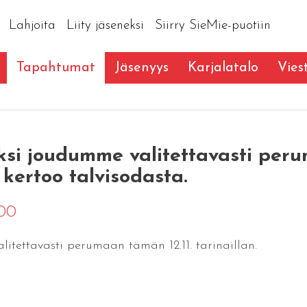
Lahjoita
Liity jäseneksi
Siirry SieMie-puotiin
Tapahtumat
Jäsenyys
Karjalatalo
Vies
si joudumme valitettavasti peruma
 kertoo talvisodasta.
:00
itettavasti perumaan tämän 12.11. tarinaillan.