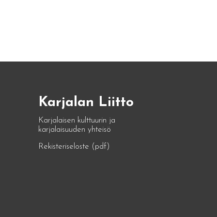
Karjalan Liitto
Karjalaisen kulttuurin ja
karjalaisuuden yhteisö
Rekisteriseloste (pdf)