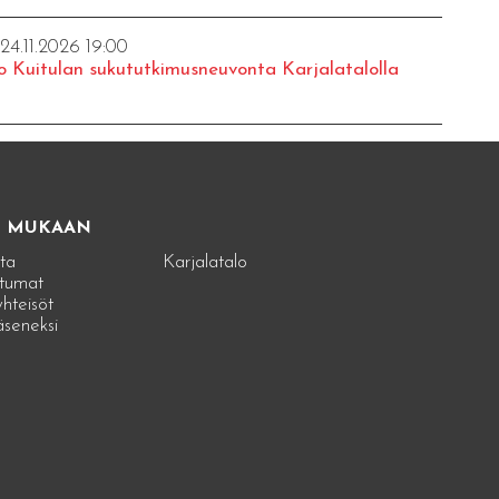
 24.11.2026 19:00
o Kuitulan sukututkimusneuvonta Karjalatalolla
E MUKAAN
ta
Karjalatalo
tumat
hteisöt
jäseneksi