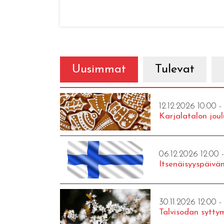
Uusimmat
Tulevat
12.12.2026 10:00 -
Karjalatalon joul
06.12.2026 12:00 
Itsenäisyyspäivän
30.11.2026 12:00 -
Talvisodan syttym