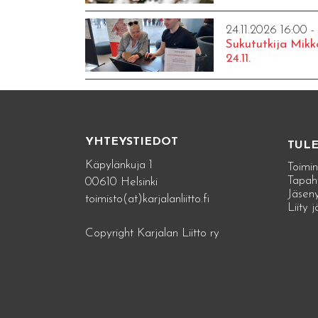
24.11.2026 16:00 -
Sukututkija Mikk
24.11.
YHTEYSTIEDOT
TUL
Käpylänkuja 1
Toimin
Tapah
00610 Helsinki
Jäseny
toimisto(at)karjalanliitto.fi
Liity 
Copyright Karjalan Liitto ry