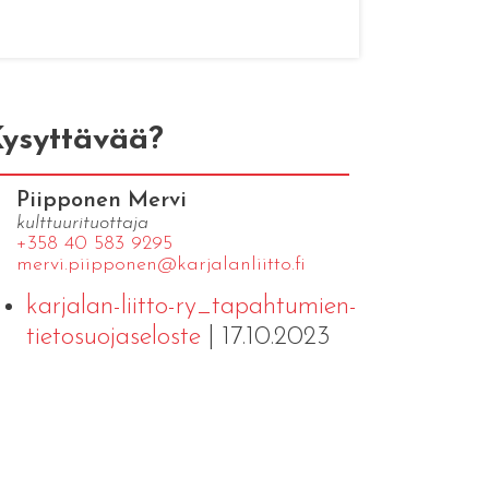
ysyttävää?
Piipponen Mervi
kulttuurituottaja
+358 40 583 9295
mervi.​piipponen@​kar​jala​nlii​tto.​fi
karjalan-liitto-ry_tapahtumien-
tietosuojaseloste
| 17.10.2023