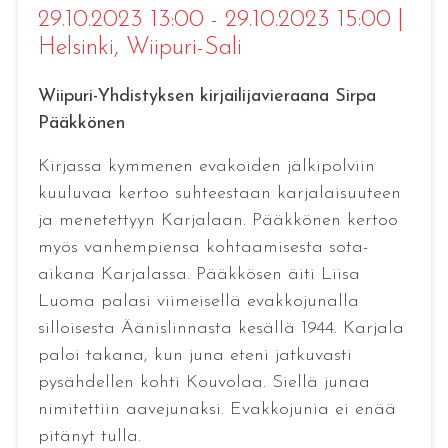
29.10.2023 13:00 - 29.10.2023 15:00
|
Helsinki
, Wiipuri-Sali
Wiipuri-Yhdistyksen kirjailijavieraana Sirpa
Pääkkönen
Kirjassa kymmenen evakoiden jälkipolviin
kuuluvaa kertoo suhteestaan karjalaisuuteen
ja menetettyyn Karjalaan. Pääkkönen kertoo
myös vanhempiensa kohtaamisesta sota-
aikana Karjalassa. Pääkkösen äiti Liisa
Luoma palasi viimeisellä evakkojunalla
silloisesta Äänislinnasta kesällä 1944. Karjala
paloi takana, kun juna eteni jatkuvasti
pysähdellen kohti Kouvolaa. Siellä junaa
nimitettiin aavejunaksi. Evakkojunia ei enää
pitänyt tulla.