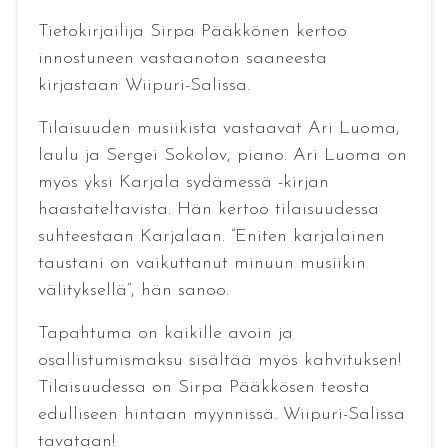
Tietokirjailija Sirpa Pääkkönen kertoo
innostuneen vastaanoton saaneesta
kirjastaan Wiipuri-Salissa.
Tilaisuuden musiikista vastaavat Ari Luoma,
laulu ja Sergei Sokolov, piano. Ari Luoma on
myös yksi Karjala sydämessä -kirjan
haastateltavista. Hän kertoo tilaisuudessa
suhteestaan Karjalaan. ”Eniten karjalainen
taustani on vaikuttanut minuun musiikin
välityksellä”, hän sanoo.
Tapahtuma on kaikille avoin ja
osallistumismaksu sisältää myös kahvituksen!
Tilaisuudessa on Sirpa Pääkkösen teosta
edulliseen hintaan myynnissä. Wiipuri-Salissa
tavataan!