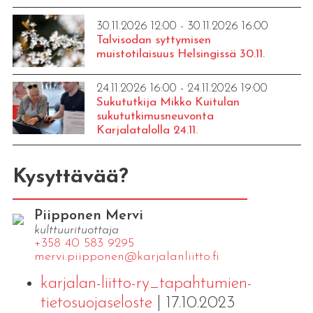
30.11.2026 12:00 - 30.11.2026 16:00
Talvisodan syttymisen
muistotilaisuus Helsingissä 30.11.
24.11.2026 16:00 - 24.11.2026 19:00
Sukututkija Mikko Kuitulan
sukututkimusneuvonta
Karjalatalolla 24.11.
Kysyttävää?
Piipponen Mervi
kulttuurituottaja
+358 40 583 9295
mervi.​piipponen@​kar​jala​nlii​tto.​fi
karjalan-liitto-ry_tapahtumien-
tietosuojaseloste
| 17.10.2023