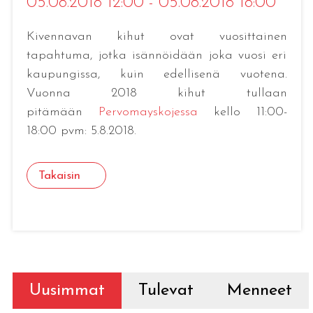
05.08.2018 12:00 - 05.08.2018 18:00
Kivennavan kihut ovat vuosittainen
tapahtuma, jotka isännöidään joka vuosi eri
kaupungissa, kuin edellisenä vuotena.
Vuonna 2018 kihut tullaan
pitämään
Pervomayskojessa
kello 11:00-
18:00 pvm: 5.8.2018.
Takaisin
Uusimmat
Tulevat
Menneet