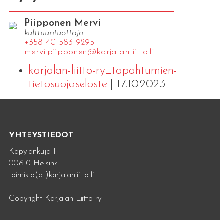
Piipponen Mervi
kulttuurituottaja
+358 40 583 9295
mervi.​piipponen@​kar​jala​nlii​tto.​fi
karjalan-liitto-ry_tapahtumien-
tietosuojaseloste
| 17.10.2023
YHTEYSTIEDOT
Käpylänkuja 1
00610 Helsinki
toimisto(at)karjalanliitto.fi
Copyright Karjalan Liitto ry