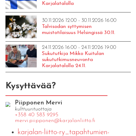
Karjalatalolla
30.11.2026 12:00 - 30.11.2026 16:00
Talvisodan syttymisen
muistotilaisuus Helsingissä 30.11.
24.11.2026 16:00 - 24.11.2026 19:00
Sukututkija Mikko Kuitulan
sukututkimusneuvonta
Karjalatalolla 24.11.
Kysyttävää?
Piipponen Mervi
kulttuurituottaja
+358 40 583 9295
mervi.​piipponen@​kar​jala​nlii​tto.​fi
karjalan-liitto-ry_tapahtumien-