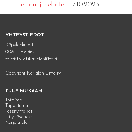
tietosuojaseloste
| 17.10.2023
YHTEYSTIEDOT
Käpylänkuja 1
00610 Helsinki
toimisto(at)karjalanliitto.fi
Copyright Karjalan Liitto ry
TULE MUKAAN
Toiminta
Tapahtumat
Jäsenyhteisöt
Liity jäseneksi
Karjalatalo