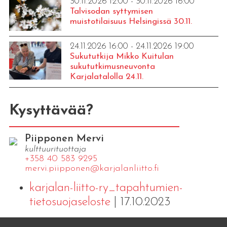
30.11.2026 12:00 - 30.11.2026 16:00
Talvisodan syttymisen
muistotilaisuus Helsingissä 30.11.
24.11.2026 16:00 - 24.11.2026 19:00
Sukututkija Mikko Kuitulan
sukututkimusneuvonta
Karjalatalolla 24.11.
Kysyttävää?
Piipponen Mervi
kulttuurituottaja
+358 40 583 9295
mervi.​piipponen@​kar​jala​nlii​tto.​fi
karjalan-liitto-ry_tapahtumien-
tietosuojaseloste
| 17.10.2023