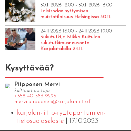
30.11.2026 12:00 - 30.11.2026 16:00
Talvisodan syttymisen
muistotilaisuus Helsingissä 30.11.
24.11.2026 16:00 - 24.11.2026 19:00
Sukututkija Mikko Kuitulan
sukututkimusneuvonta
Karjalatalolla 24.11.
Kysyttävää?
Piipponen Mervi
kulttuurituottaja
+358 40 583 9295
mervi.​piipponen@​kar​jala​nlii​tto.​fi
karjalan-liitto-ry_tapahtumien-
tietosuojaseloste
| 17.10.2023