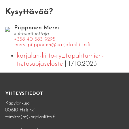
Kysyttävää?
Piipponen Mervi
kulttuurituottaja
+358 40 583 9295
mervi.​piipponen@​kar​jala​nlii​tto.​fi
karjalan-liitto-ry_tapahtumien-
tietosuojaseloste
| 17.10.2023
YHTEYSTIEDOT
Käpylänkuja 1
00610 Helsinki
toimisto(at)karjalanliitto.fi