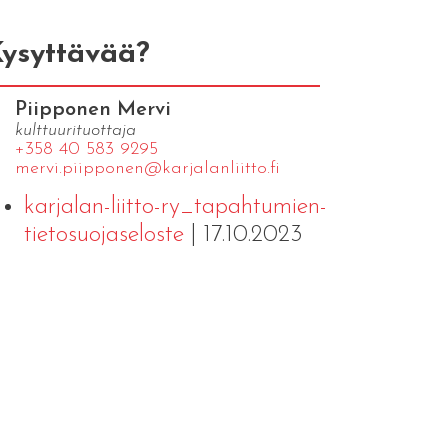
ysyttävää?
Piipponen Mervi
kulttuurituottaja
+358 40 583 9295
mervi.​piipponen@​kar​jala​nlii​tto.​fi
karjalan-liitto-ry_tapahtumien-
tietosuojaseloste
| 17.10.2023