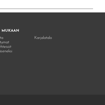
E MUKAAN
ta
Karjalatalo
tumat
hteisöt
jäseneksi