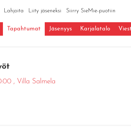
Lahjoita
Liity jäseneksi
Siirry SieMie-puotiin
Tapahtumat
Jäsenyys
Karjalatalo
Vies
yöt
10:00
, Villa Salmela