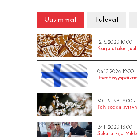
Uusimmat
Tulevat
12.12.2026 10:00 -
Karjalatalon joul
06.12.2026 12:00 
Itsenäisyyspäivän
30.11.2026 12:00 -
Talvisodan syttym
24.11.2026 16:00 -
Sukututkija Mikk