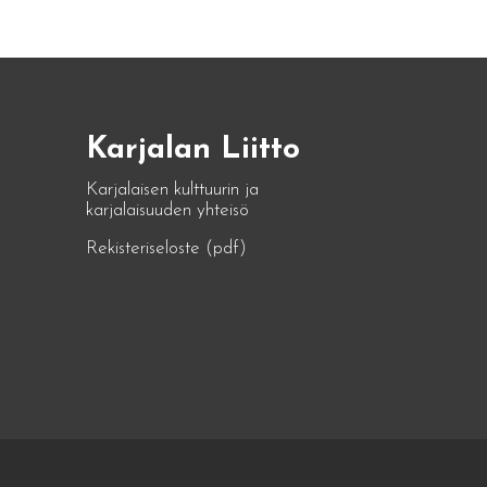
Karjalan Liitto
Karjalaisen kulttuurin ja
karjalaisuuden yhteisö
Rekisteriseloste (pdf)