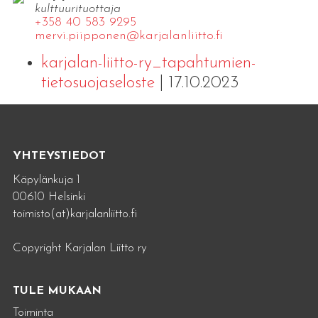
kulttuurituottaja
+358 40 583 9295
mervi.​piipponen@​kar​jala​nlii​tto.​fi
karjalan-liitto-ry_tapahtumien-
tietosuojaseloste
| 17.10.2023
YHTEYSTIEDOT
Käpylänkuja 1
00610 Helsinki
toimisto(at)karjalanliitto.fi
Copyright Karjalan Liitto ry
TULE MUKAAN
Toiminta