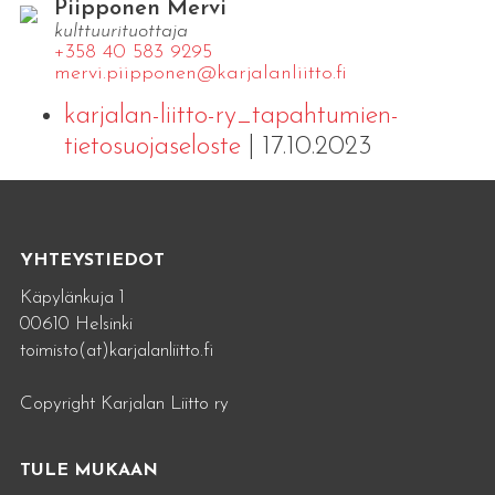
Piipponen Mervi
kulttuurituottaja
+358 40 583 9295
mervi.​piipponen@​kar​jala​nlii​tto.​fi
karjalan-liitto-ry_tapahtumien-
tietosuojaseloste
| 17.10.2023
YHTEYSTIEDOT
Käpylänkuja 1
00610 Helsinki
toimisto(at)karjalanliitto.fi
Copyright Karjalan Liitto ry
TULE MUKAAN