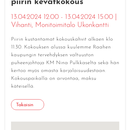
piirin kevätkokous
13.04.2024 12:00 - 13.04.2024 15:00
|
Vihanti
, Monitoimitalo Ukonkantti
Piirin kustantamat kokouskahvit alkaen klo
11.30. Kokouksen alussa kuulemme Raahen
kaupungin tervehdyksen valtuuston
puheenjohtaja KM Nina Pulkkaselta sekä hän
kertoo myös omasta karjalaisuudestaan.
Kokouspaikalla on arvontaa, maksu
käteisellä.
Takaisin