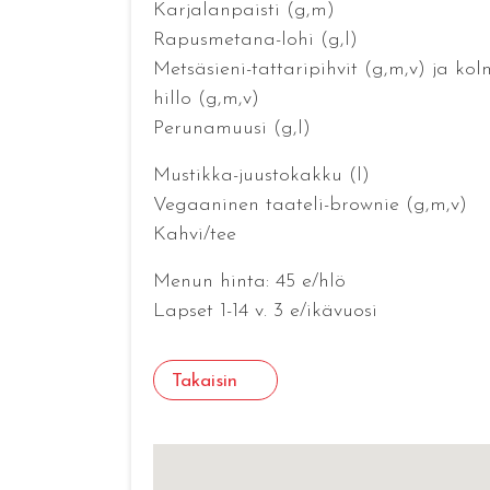
Karjalanpaisti (g,m)
Rapusmetana-lohi (g,l)
Metsäsieni-tattaripihvit (g,m,v) ja kol
hillo (g,m,v)
Perunamuusi (g,l)
Mustikka-juustokakku (l)
Vegaaninen taateli-brownie (g,m,v)
Kahvi/tee
Menun hinta: 45 e/hlö
Lapset 1-14 v. 3 e/ikävuosi
Takaisin