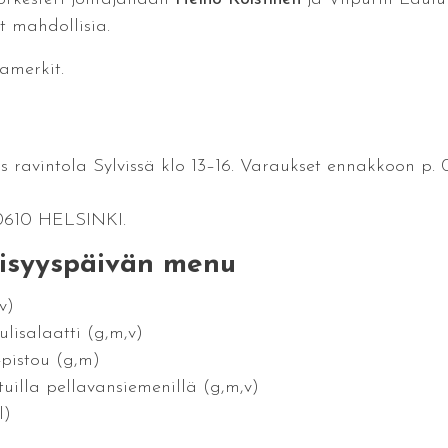
t mahdollisia.
amerkit.
 ravintola Sylvissä klo 13–16. Varaukset ennakkoon p. 0
00610 HELSINKI.
äisyyspäivän menu
v)
lisalaatti (g,m,v)
pistou (g,m)
uilla pellavansiemenillä (g,m,v)
l)