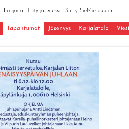
Lahjoita
Liity jäseneksi
Siirry SieMie-puotiin
Tapahtumat
Jäsenyys
Karjalatalo
Vies