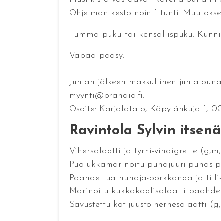
Ohjelman kesto noin 1 tunti. Muutokse
Tumma puku tai kansallispuku. Kunni
Vapaa pääsy.
Juhlan jälkeen maksullinen juhlalounas
myynti@prandia.fi.
Osoite: Karjalatalo, Käpylänkuja 1, 
Ravintola Sylvin itsen
Vihersalaatti ja tyrni-vinaigrette (g,m,
Puolukkamarinoitu punajuuri-punasipu
Paahdettua hunaja-porkkanaa ja tilli-
Marinoitu kukkakaalisalaatti paahdet
Savustettu kotijuusto-hernesalaatti (g,