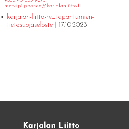
+358 40 583 9295
mervi.​piipponen@​kar​jala​nlii​tto.​fi
karjalan-liitto-ry_tapahtumien-
tietosuojaseloste
| 17.10.2023
Karjalan Liitto