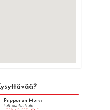
ysyttävää?
Piipponen Mervi
kulttuurituottaja