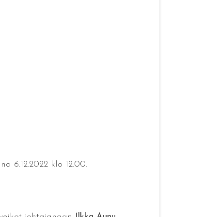
na 6.12.2022 klo 12.00.
veikot johtajanaan
Ilkka Aunu
.