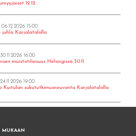
umyyjäiset 12.12.
- 06.12.2026 15:00
 juhla Karjalatalolla
 30.11.2026 16:00
isen muistotilaisuus Helsingissä 30.11.
 24.11.2026 19:00
o Kuitulan sukututkimusneuvonta Karjalatalolla
E MUKAAN