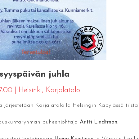
isyyspäivän juhla
17:00
|
Helsinki
, Karjalatalo
a järjestetään Karjalatalolla Helsingin Käpylässä tiistai
eduskuntaryhmän puheenjohtaja
Antti Lindtman
.
orkesteri johtajanaan
Heino Koistinen
ja Viipurin Laulu