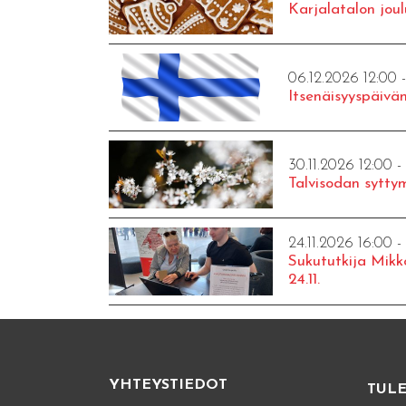
Karjalatalon joul
06.12.2026 12:00 
Itsenäisyyspäivän
30.11.2026 12:00 -
Talvisodan syttym
24.11.2026 16:00 -
Sukututkija Mikk
24.11.
YHTEYSTIEDOT
TUL