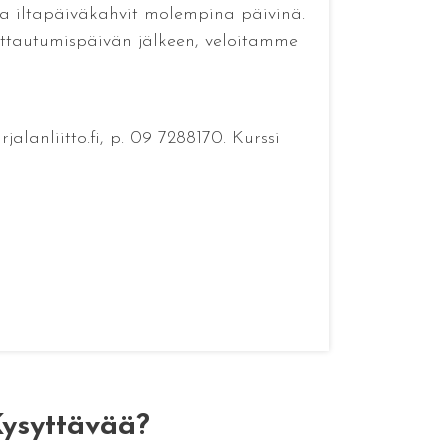
 ja iltapäiväkahvit molempina päivinä.
moittautumispäivän jälkeen, veloitamme
lanliitto.fi, p. 09 7288170. Kurssi
ysyttävää?