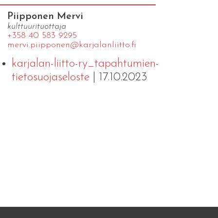
Piipponen Mervi
kulttuurituottaja
+358 40 583 9295
mervi.​piipponen@​kar​jala​nlii​tto.​fi
karjalan-liitto-ry_tapahtumien-
tietosuojaseloste
| 17.10.2023