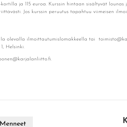
kortilla ja 115 euroa. Kurssin hintaan sisältyvät lounas
 riittävästi. Jos kurssin peruutus tapahtuu viimeisen il
la olevalla ilmoittautumislomakkeella tai toimisto@karja
, Helsinki.
ponen@karjalanliitto.fi.
K
Menneet