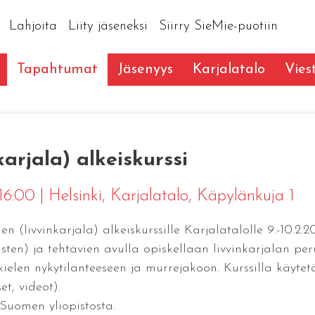
Lahjoita
Liity jäseneksi
Siirry SieMie-puotiin
Tapahtumat
Jäsenyys
Karjalatalo
Vies
karjala) alkeiskurssi
 16:00
|
Helsinki
, Karjalatalo, Käpylänkuja 1
n (livvinkarjala) alkeiskurssille Karjalatalolle 9.-10.2
usten) ja tehtävien avulla opiskellaan livvinkarjalan p
ielen nykytilanteeseen ja murrejakoon. Kurssilla käyte
et, videot).
Suomen yliopistosta.