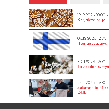
12.12.2026 10:00 -
Karjalatalon joul
06.12.2026 12:00 
Itsenäisyyspäivän
30.11.2026 12:00 -
Talvisodan syttym
24.11.2026 16:00 -
Sukututkija Mikk
24.11.