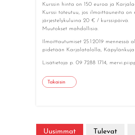
Kurssin hinta on 150 euroa ja Karjala-
Kurssi toteutuu, jos ilmoittauneita on
järjestelykuluina 20 € / kurssipäivä.
Muutokset mahdollisia.
Ilmoittautumiset 25.1.2019 mennessä al
pidetään Karjalatalolla, Käpylänkuja 1
Lisätietoja p. 09 7288 1714, mervi.piip
Takaisin
Uusimmat
Tulevat