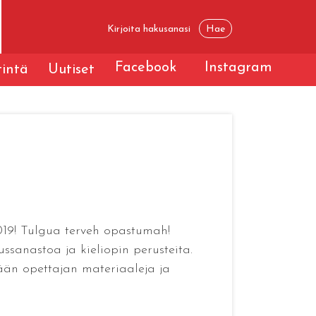
Facebook
Instagram
tintä
Uutiset
.2019! Tulgua terveh opastumah!
erussanastoa ja kieliopin perusteita.
tään opettajan materiaaleja ja