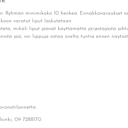
fi.
n. Ryhmän minimikoko 10 henkeä. Ennakkovaraukset on
oon varatut liput laskutetaan.
tetä, mikäli liput jäävät käyttämättä järjestäjästä joh
stä jää, voi lippuja ostaa ovelta tuntia ennen näytöst
ronatilannetta.
sinki, 09 7288170.