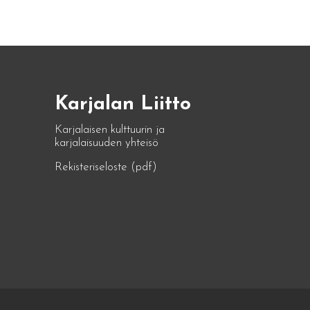
Karjalan Liitto
Karjalaisen kulttuurin ja
karjalaisuuden yhteisö
Rekisteriseloste (pdf)