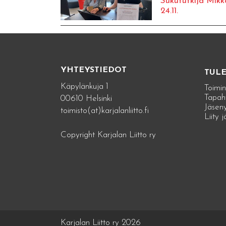
Sukututkija Mikk
24.11.
YHTEYSTIEDOT
TUL
Käpylänkuja 1
Toimin
Tapah
00610 Helsinki
Jäseny
toimisto(at)karjalanliitto.fi
Liity 
Copyright Karjalan Liitto ry
Karjalan Liitto ry 2026