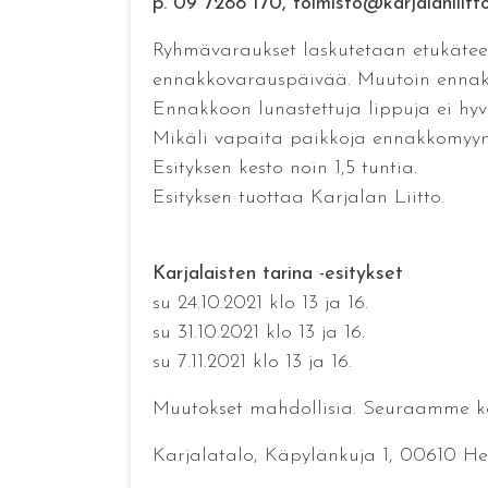
p. 09 7288 170, toimisto@karjalanliitto.
Ryhmävaraukset laskutetaan etukätee
ennakkovarauspäivää. Muutoin ennakk
Ennakkoon lunastettuja lippuja ei hyvi
Mikäli vapaita paikkoja ennakkomyynni
Esityksen kesto noin 1,5 tuntia.
Esityksen tuottaa Karjalan Liitto.
Karjalaisten tarina -esitykset
su 24.10.2021 klo 13 ja 16.
su 31.10.2021 klo 13 ja 16.
su 7.11.2021 klo 13 ja 16.
Muutokset mahdollisia. Seuraamme ko
Karjalatalo, Käpylänkuja 1, 00610 Hel