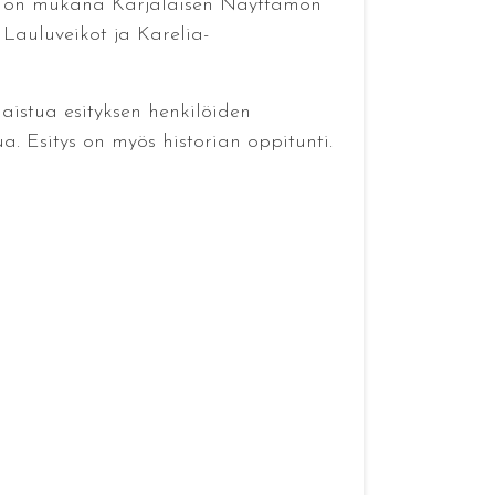
ssä on mukana Karjalaisen Näyttämön
 Lauluveikot ja Karelia-
aistua esityksen henkilöiden
a. Esitys on myös historian oppitunti.