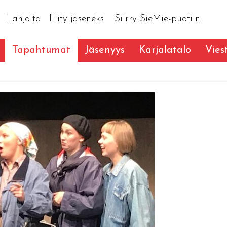
Lahjoita
Liity jäseneksi
Siirry SieMie-puotiin
Tapahtumat
Jäsenyys
Karjalatalo
Vies