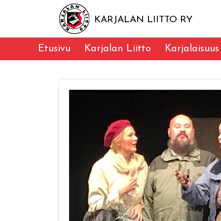
KARJALAN LIITTO RY
Etusivu
Karjalan Liitto
Karjalaisuus