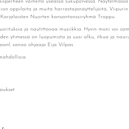
alaisperheen vaiheita useassa sukupolvessa. Näytelmä
kion oppilaita ja muita harrastajanäyttelijöitä, Viipurin
 Karjalaisten Nuorten kansantanssiryhmä Troppu.
suorituksia ja nautittavaa musiikkia. Hyvin moni voi sam
den ytimessä on luopumista ja uusi alku, itkua ja nauru
an!, sanoo ohjaaja Eija Vilpas.
ahdollisia.
aukset