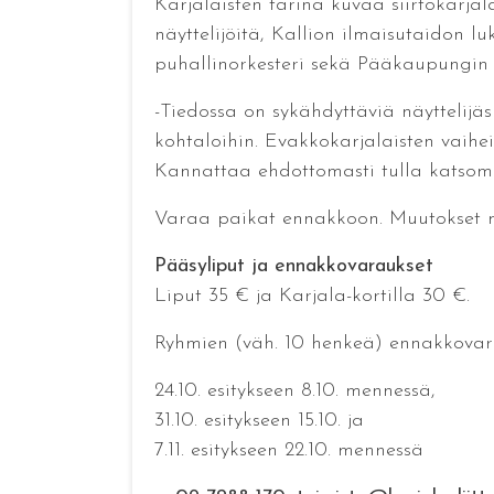
Karjalaisten tarina kuvaa siirtokarj
näyttelijöitä, Kallion ilmaisutaidon lu
puhallinorkesteri sekä Pääkaupungin
-Tiedossa on sykähdyttäviä näyttelijä
kohtaloihin. Evakkokarjalaisten vaihei
Kannattaa ehdottomasti tulla katsoma
Varaa paikat ennakkoon. Muutokset m
Pääsyliput ja ennakkovaraukset
Liput 35 € ja Karjala-kortilla 30 €.
Ryhmien (väh. 10 henkeä) ennakkovar
24.10. esitykseen 8.10. mennessä,
31.10. esitykseen 15.10. ja
7.11. esitykseen 22.10. mennessä