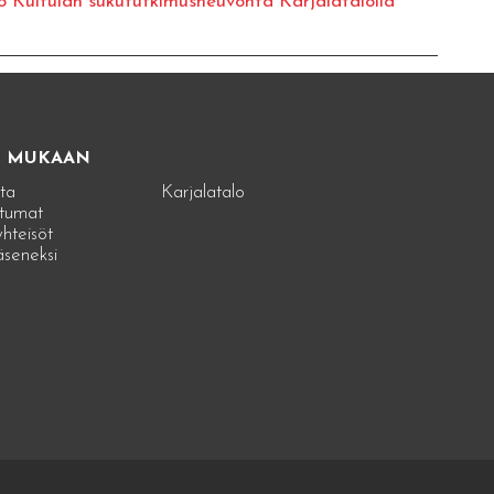
o Kuitulan sukututkimusneuvonta Karjalatalolla
E MUKAAN
ta
Karjalatalo
tumat
hteisöt
jäseneksi