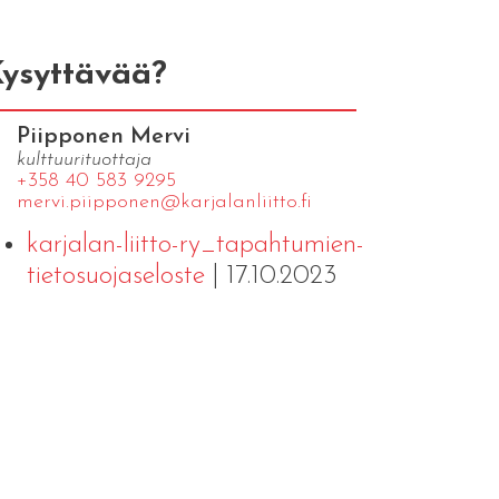
ysyttävää?
Piipponen Mervi
kulttuurituottaja
+358 40 583 9295
mervi.​piipponen@​kar​jala​nlii​tto.​fi
karjalan-liitto-ry_tapahtumien-
tietosuojaseloste
| 17.10.2023