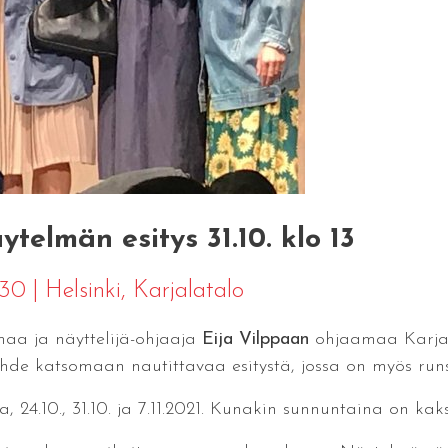
ytelmän esitys 31.10. klo 13
4:30
|
Helsinki
, Karjalatalo
maa ja näyttelijä-ohjaaja
Eija Vilppaan
ohjaamaa Karjala
hde katsomaan nautittavaa esitystä, jossa on myös runs
24.10., 31.10. ja 7.11.2021. Kunakin sunnuntaina on kaksi 