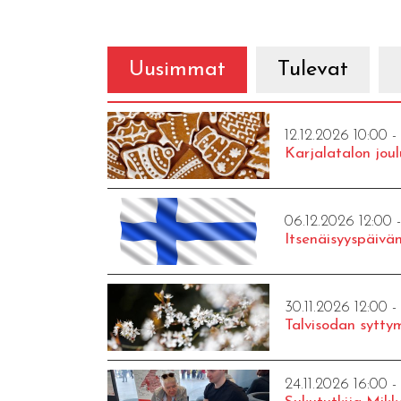
Uusimmat
Tulevat
12.12.2026 10:00 -
Karjalatalon joul
06.12.2026 12:00 
Itsenäisyyspäivän
30.11.2026 12:00 -
Talvisodan syttym
24.11.2026 16:00 -