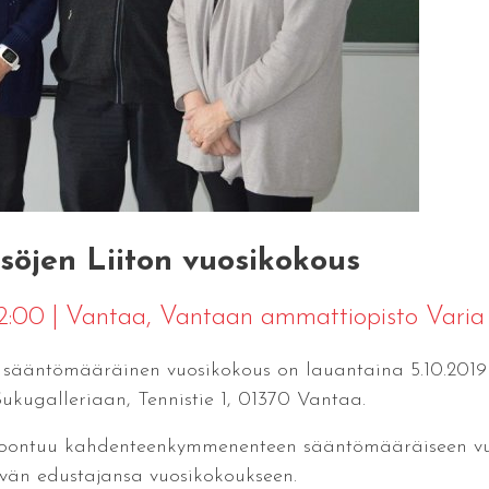
söjen Liiton vuosikokous
12:00
|
Vantaa
, Vantaan ammattiopisto Varia
y:n sääntömääräinen vuosikokous on lauantaina 5.10.201
ukugalleriaan, Tennistie 1, 01370 Vantaa.
kokoontuu kahdenteenkymmenenteen sääntömääräiseen vu
ävän edustajansa vuosikokoukseen.