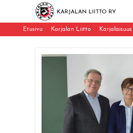
KARJALAN LIITTO RY
Etusivu
Karjalan Liitto
Karjalaisuus