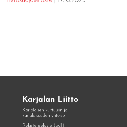
tietosuojaseloste
| 17.10.2023
Karjalan Liitto
Karjalaisen kulttuurin ja
karjalaisuuden yhteisö
Rekisteriseloste (pdf)