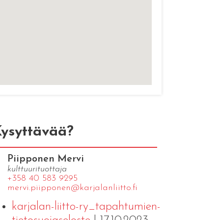
ysyttävää?
Piipponen Mervi
kulttuurituottaja
+358 40 583 9295
mervi.​piipponen@​kar​jala​nlii​tto.​fi
karjalan-liitto-ry_tapahtumien-