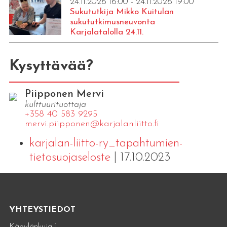
24.11.2026 16:00 - 24.11.2026 19:00
Sukututkija Mikko Kuitulan
sukututkimusneuvonta
Karjalatalolla 24.11.
Kysyttävää?
Piipponen Mervi
kulttuurituottaja
+358 40 583 9295
mervi.​piipponen@​kar​jala​nlii​tto.​fi
karjalan-liitto-ry_tapahtumien-
tietosuojaseloste
| 17.10.2023
YHTEYSTIEDOT
Käpylänkuja 1