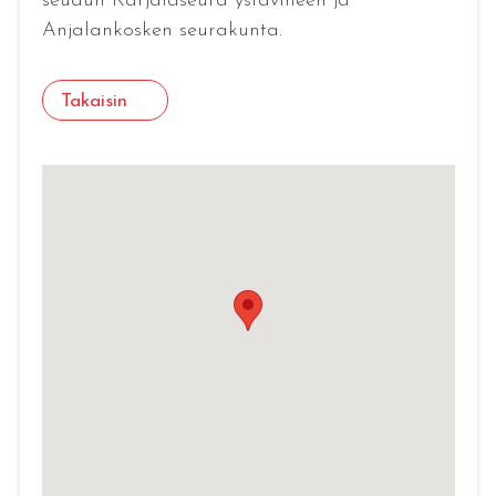
seudun Karjalaseura ystävineen ja
Anjalankosken seurakunta.
Takaisin