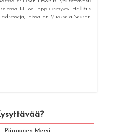
ssä erillinen ilmoitus. Valitettavasti
lassa I-II on loppuunmyyty. Hallitus
uadresseja, joissa on Vuoksela-Seuran
ysyttävää?
Piipponen Mervi