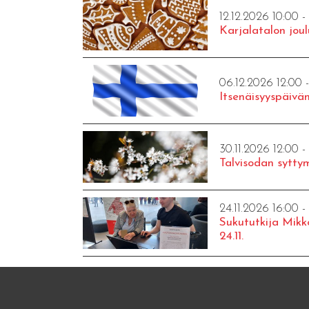
12.12.2026 10:00 -
Karjalatalon joul
06.12.2026 12:00 
Itsenäisyyspäivän
30.11.2026 12:00 -
Talvisodan syttym
24.11.2026 16:00 -
Sukututkija Mikk
24.11.