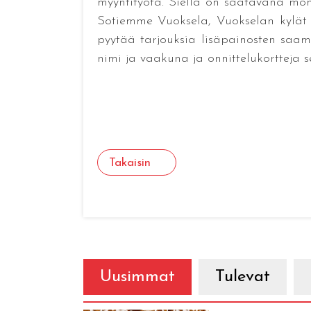
myyntityötä. Siellä on saatavana moni
Sotiemme Vuoksela, Vuokselan kylät 
pyytää tarjouksia lisäpainosten saam
nimi ja vaakuna ja onnittelukortteja s
Takaisin
Uusimmat
Tulevat