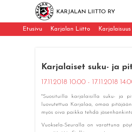
KARJALAN LIITTO RY
Etusivu
Karjalan Liitto
Karjalaisuus
Karjalaiset suku- ja p
17.11.2018 10:00 - 17.11.2018 14:
"Suosituilla karjalaisilla suku- ja 
luovutettua Karjalaa, omaa pitäjääns
myös oiva paikka tehdä jäsenhankint
Vuoksela-Seuralla on varattuna pöyt