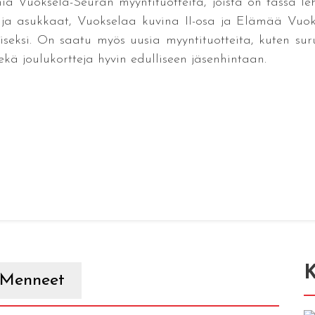
a Vuoksela-Seuran myyntituotteita, joista on tässä lehde
ja asukkaat, Vuokselaa kuvina II-osa ja Elämää Vuokse
iseksi. On saatu myös uusia myyntituotteita, kuten sur
ekä joulukortteja hyvin edulliseen jäsenhintaan.
K
Menneet