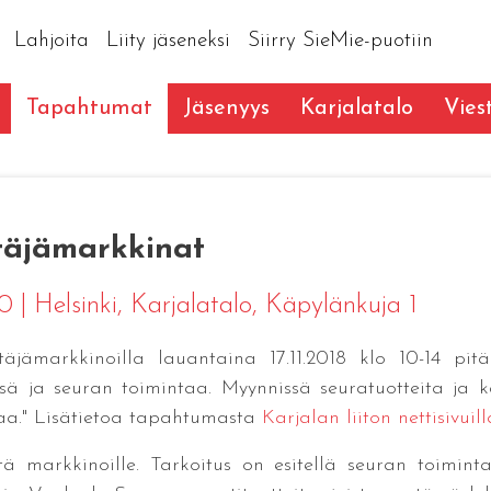
Lahjoita
Liity jäseneksi
Siirry SieMie-puotiin
Tapahtumat
Jäsenyys
Karjalatalo
Vies
itäjämarkkinat
00
|
Helsinki
, Karjalatalo, Käpylänkuja 1
pitäjämarkkinoilla lauantaina 17.11.2018 klo 10-14 pit
ä ja seuran toimintaa. Myynnissä seuratuotteita ja kar
aa." Lisätietoa tapahtumasta
Karjalan liiton nettisivuill
ä markkinoille. Tarkoitus on esitellä seuran toimint