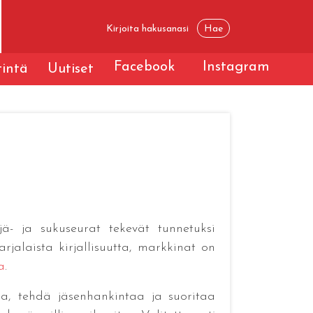
Facebook
Instagram
tintä
Uutiset
äjä- ja sukuseurat tekevät tunnetuksi
jalaista kirjallisuutta, markkinat on
a
.
aa, tehdä jäsenhankintaa ja suoritaa