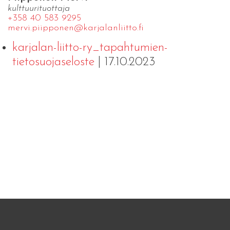
kulttuurituottaja
+358 40 583 9295
mervi.​piipponen@​kar​jala​nlii​tto.​fi
karjalan-liitto-ry_tapahtumien-
tietosuojaseloste
| 17.10.2023