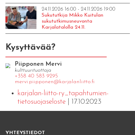
24.11.2026 16:00 - 24.11.2026 19:00
Sukututkija Mikko Kuitulan
sukututkimusneuvonta
Karjalatalolla 24.11.
Kysyttävää?
Piipponen Mervi
kulttuurituottaja
+358 40 583 9295
mervi.​piipponen@​kar​jala​nlii​tto.​fi
karjalan-liitto-ry_tapahtumien-
tietosuojaseloste
| 17.10.2023
YHTEYSTIEDOT