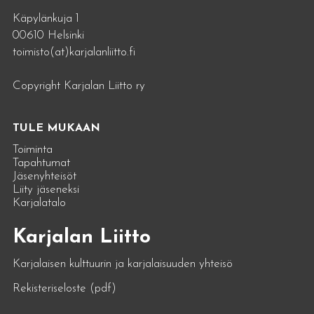
Käpylänkuja 1
00610 Helsinki
toimisto(at)karjalanliitto.fi
Copyright Karjalan Liitto ry
TULE MUKAAN
Toiminta
Tapahtumat
Jäsenyhteisöt
Liity jäseneksi
Karjalatalo
Karjalan Liitto
Karjalaisen kulttuurin ja karjalaisuuden yhteisö
Rekisteriseloste (pdf)