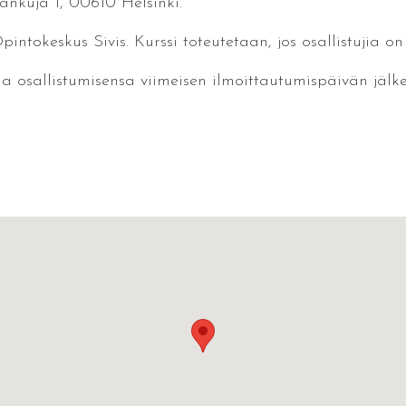
änkuja 1, 00610 Helsinki.
pintokeskus Sivis. Kurssi toteutetaan, jos osallistujia on
aa osallistumisensa viimeisen ilmoittautumispäivän jälk