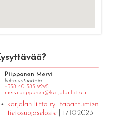
ysyttävää?
Piipponen Mervi
kulttuurituottaja
+358 40 583 9295
mervi.​piipponen@​kar​jala​nlii​tto.​fi
karjalan-liitto-ry_tapahtumien-
tietosuojaseloste
| 17.10.2023