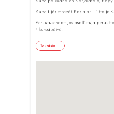
Kurssipaikkana on Karjalatalo, Käpyl
Kurssit järjestävät Karjalan Liitto ja O
Peruutusehdot: Jos osallistuja peruutt
/ kurssipäivä.
Takaisin