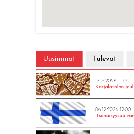
Uusimmat
Tulevat
12.12.2026 10:00 -
Karjalatalon joul
06.12.2026 12:00 
Itsenäisyyspäivän