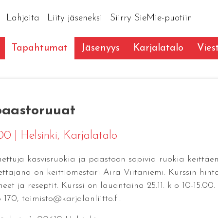
Lahjoita
Liity jäseneksi
Siirry SieMie-puotiin
Tapahtumat
Jäsenyys
Karjalatalo
Vies
 paastoruuat
5:00
|
Helsinki
, Karjalatalo
nettuja kasvisruokia ja paastoon sopivia ruokia keittä
tajana on keittiömestari Aira Viitaniemi. Kurssin hint
et ja reseptit. Kurssi on lauantaina 25.11. klo 10-15.00
170, toimisto@karjalanliitto.fi.