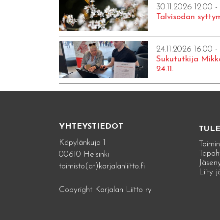
30.11.2026 12:00 -
Talvisodan syttym
24.11.2026 16:00 -
Sukututkija Mikk
24.11.
YHTEYSTIEDOT
TUL
Käpylänkuja 1
Toimin
Tapah
00610 Helsinki
Jäseny
toimisto(at)karjalanliitto.fi
Liity 
Copyright Karjalan Liitto ry