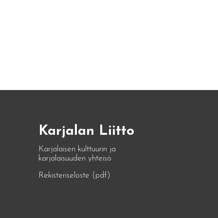
Karjalan Liitto
Karjalaisen kulttuurin ja
karjalaisuuden yhteisö
Rekisteriseloste (pdf)