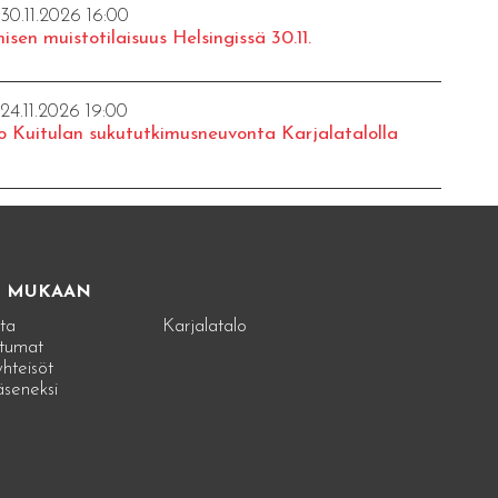
 30.11.2026 16:00
isen muistotilaisuus Helsingissä 30.11.
 24.11.2026 19:00
o Kuitulan sukututkimusneuvonta Karjalatalolla
E MUKAAN
ta
Karjalatalo
tumat
hteisöt
jäseneksi