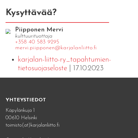
Kysyttävää?
Piipponen Mervi
kulttuurituottaja
+358 40 583 9295
mervi.​piipponen@​kar​jala​nlii​tto.​fi
karjalan-liitto-ry_tapahtumien-
tietosuojaseloste
| 17.10.2023
YHTEYSTIEDOT
Käpylänkuja 1
00610 Helsinki
toimisto(at)karjalanliitto.fi