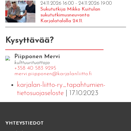
24.11.2026 16:00 - 24.11.2026 19:00
Sukututkija Mikko Kuitulan
sukututkimusneuvonta
Karjalatalolla 24.11.
Kysyttävää?
Piipponen Mervi
kulttuurituottaja
+358 40 583 9295
mervi.​piipponen@​kar​jala​nlii​tto.​fi
karjalan-liitto-ry_tapahtumien-
tietosuojaseloste
| 17.10.2023
YHTEYSTIEDOT