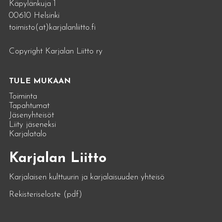
Käpylänkuja 1
00610 Helsinki
toimisto(at)karjalanliitto.fi
Copyright Karjalan Liitto ry
TULE MUKAAN
Toiminta
Tapahtumat
Jäsenyhteisöt
Liity jäseneksi
Karjalatalo
Karjalan Liitto
Karjalaisen kulttuurin ja karjalaisuuden yhteisö
Rekisteriseloste (pdf)