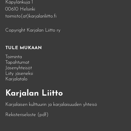
Käpylänkuja 1
00610 Helsinki
toimisto(at)karjalanliitto.fi
Copyright Karjalan Liitto ry
TULE MUKAAN
Toiminta
Tapahtumat
Jäsenyhteisöt
Liity jäseneksi
Karjalatalo
Karjalan Liitto
Karjalaisen kulttuurin ja karjalaisuuden yhteisö
Rekisteriseloste (pdf)