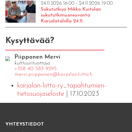
24.11.2026 16:00 - 24.11.2026 19:00
Sukututkija Mikko Kuitulan
sukututkimusneuvonta
Karjalatalolla 24.11.
Kysyttävää?
Piipponen Mervi
kulttuurituottaja
+358 40 583 9295
mervi.​piipponen@​kar​jala​nlii​tto.​fi
karjalan-liitto-ry_tapahtumien-
tietosuojaseloste
| 17.10.2023
YHTEYSTIEDOT