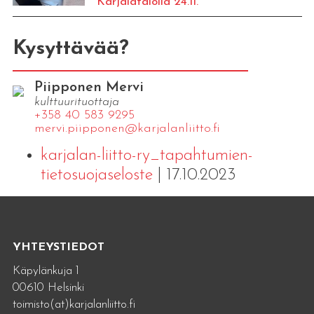
Karjalatalolla 24.11.
Kysyttävää?
Piipponen Mervi
kulttuurituottaja
+358 40 583 9295
mervi.​piipponen@​kar​jala​nlii​tto.​fi
karjalan-liitto-ry_tapahtumien-
tietosuojaseloste
| 17.10.2023
YHTEYSTIEDOT
Käpylänkuja 1
00610 Helsinki
toimisto(at)karjalanliitto.fi