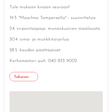
Tule mukaan kivaan seuraan!
19.3. "Maailma Tampereella" - suunnittelua.
2.4. virpovitsapaja. munankuorien maalausta.
30.4. sima- ja munkkitarjoilua.
28.5. kauden päättäjäiset.
Kerhomestari puh. 040 833 9002
Takaisin