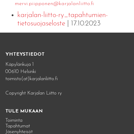
mervi.​piipponen@​kar​jala​nlii​tto.​fi
karjalan-liitto-ry_tapahtumien-
tietosuojaseloste
| 17.10.2023
YHTEYSTIEDOT
Käpylänkuja 1
00610 Helsinki
toimisto(at)karjalanliitto.fi
Copyright Karjalan Liitto ry
TULE MUKAAN
Toiminta
Tapahtumat
Jäsenyhteisöt