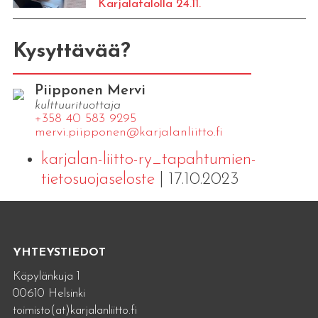
Karjalatalolla 24.11.
Kysyttävää?
Piipponen Mervi
kulttuurituottaja
+358 40 583 9295
mervi.​piipponen@​kar​jala​nlii​tto.​fi
karjalan-liitto-ry_tapahtumien-
tietosuojaseloste
| 17.10.2023
YHTEYSTIEDOT
Käpylänkuja 1
00610 Helsinki
toimisto(at)karjalanliitto.fi