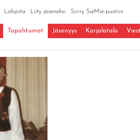
Lahjoita
Liity jäseneksi
Siirry SieMie-puotiin
Tapahtumat
Jäsenyys
Karjalatalo
Vies