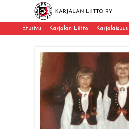
KARJALAN LIITTO RY
Etusivu
Karjalan Liitto
Karjalaisuus