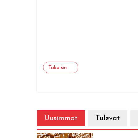
Takaisin
Uusimmat
Tulevat