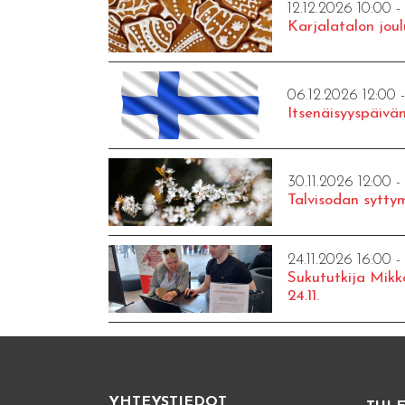
12.12.2026 10:00 -
Karjalatalon joul
06.12.2026 12:00 
Itsenäisyyspäivän
30.11.2026 12:00 -
Talvisodan syttym
24.11.2026 16:00 -
Sukututkija Mikk
24.11.
YHTEYSTIEDOT