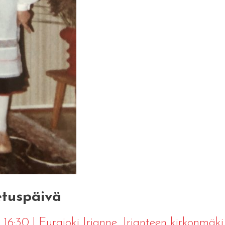
etuspäivä
3 16:30
|
Eurajoki Irjanne
, Irjanteen kirkonmäki