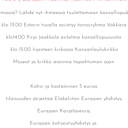
ymässä? Lähde nyt ihmeessä tuulettamaan kansallispukua
klo 13.00 Esterin tuvalla esiintyy tanssiryhmä Väkkärä
klo14.00 Pirjo Jaakkola esitelmä kansallispuvuista.
klo 15.00 Irjanteen kirkossa Kansanlaulukirkko
Museot ja kirkko avoinna tapahtuman ajan.
Kahvi ja kastaminen 5 euroa.
tilaisuuden järjestää Eläkeliiton Eurajoen yhdistys,
Eurajoen Karjalaseura,
Eurajoen kotiseutuyhdistys ja