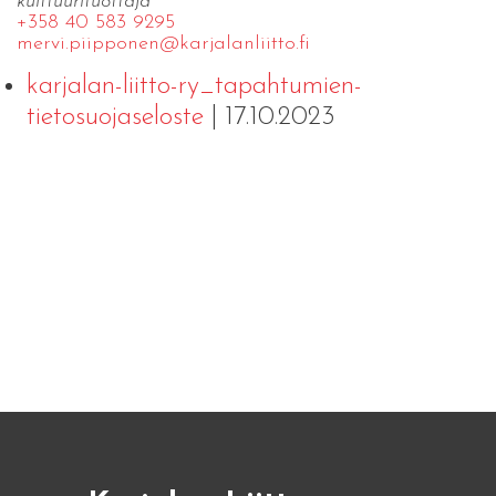
kulttuurituottaja
+358 40 583 9295
mervi.​piipponen@​kar​jala​nlii​tto.​fi
karjalan-liitto-ry_tapahtumien-
tietosuojaseloste
| 17.10.2023