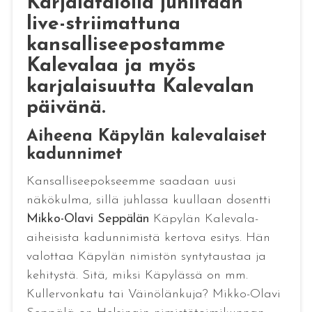
Karjalatalolla juhlitaan
live-striimattuna
kansalliseepostamme
Kalevalaa ja myös
karjalaisuutta Kalevalan
päivänä.
Aiheena Käpylän kalevalaiset
kadunnimet
Kansalliseepokseemme saadaan uusi
näkökulma, sillä juhlassa kuullaan dosentti
Mikko-Olavi Seppälän
Käpylän Kalevala-
aiheisista kadunnimistä kertova esitys. Hän
valottaa Käpylän nimistön syntytaustaa ja
kehitystä. Sitä, miksi Käpylässä on mm.
Kullervonkatu tai Väinölänkuja? Mikko-Olavi