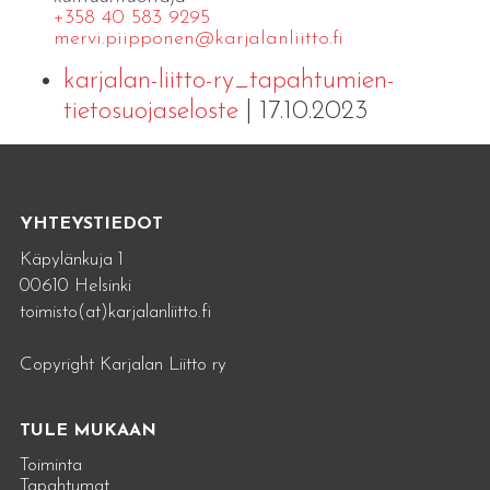
+358 40 583 9295
mervi.​piipponen@​kar​jala​nlii​tto.​fi
karjalan-liitto-ry_tapahtumien-
tietosuojaseloste
| 17.10.2023
YHTEYSTIEDOT
Käpylänkuja 1
00610 Helsinki
toimisto(at)karjalanliitto.fi
Copyright Karjalan Liitto ry
TULE MUKAAN
Toiminta
Tapahtumat