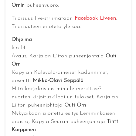
Örnin
puheenvuoro.
Tilaisuus live-striimataan
Facebook Liveen
.
Tilaisuuteen ei oteta yleisöä.
Ohjelma
klo 14
Avaus, Karjalan Liiton puheenjohtaja
Outi
Örn
Käpylän Kalevala-aiheiset kadunnimet,
dosentti
Mikko-Olavi Seppälä
Mitä karjalaisuus minulle merkitsee? -
nuorten kirjoituskilpailun tulokset, Karjalan
Liiton puheenjohtaja
Outi Örn
Nykyaikaan sijoitettu esitys Lemminkäisen
äidistä, Käpylä-Seuran puheenjohtaja
Tintti
Karppinen