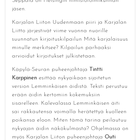
Seppälä on Helsingin nimistötoimikunnan
jäsen.
Karjalan Liiton Uudenmaan piiri ja Karjalan
Liitto järjestivät viime vuonna nuorille
suunnatun kirjoituskilpailun Mitä karjalaisuus
minulle merkitsee? Kilpailun parhaaksi
arvioidut kirjoitukset julkistetaan.
Käpylä-Seuran puheenjohtaja
Tintti
Karppinen
esittää nykyaikaan sijoitetun
version Lemminkäisen äidistä. Teksti perustuu
erään äidin kertomiin kokemuksiin
sisarelleen. Kalevalassa Lemminkäisen äiti
sai rakkautensa voimalla herätettyä kuolleen
poikansa eloon. Miten tämä tarina peilautuu
nykyajan äidin näkökulmasta? Ohjelmassa on
myös Karjalan Liiton puheenjohtaja
Outi