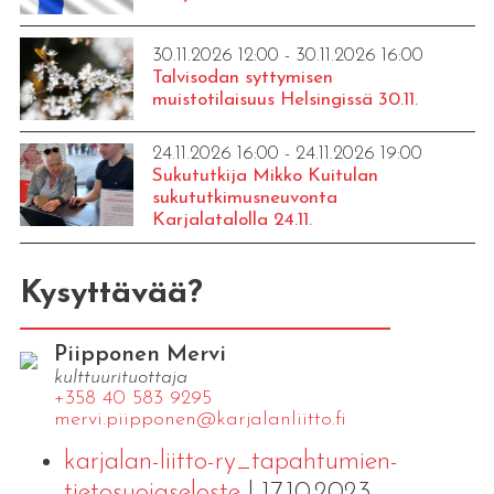
30.11.2026 12:00 - 30.11.2026 16:00
Talvisodan syttymisen
muistotilaisuus Helsingissä 30.11.
24.11.2026 16:00 - 24.11.2026 19:00
Sukututkija Mikko Kuitulan
sukututkimusneuvonta
Karjalatalolla 24.11.
Kysyttävää?
Piipponen Mervi
kulttuurituottaja
+358 40 583 9295
mervi.​piipponen@​kar​jala​nlii​tto.​fi
karjalan-liitto-ry_tapahtumien-
tietosuojaseloste
| 17.10.2023