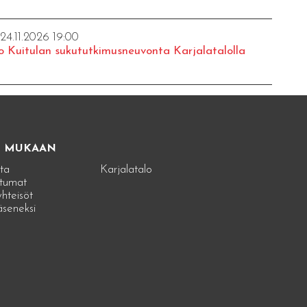
 24.11.2026 19:00
o Kuitulan sukututkimusneuvonta Karjalatalolla
E MUKAAN
ta
Karjalatalo
tumat
hteisöt
jäseneksi