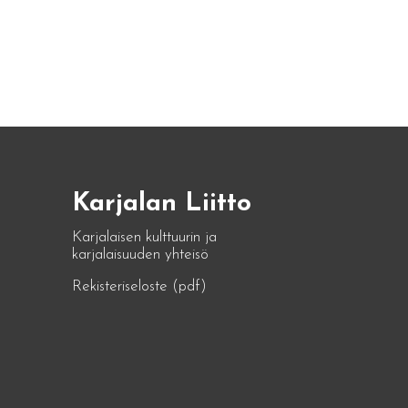
Karjalan Liitto
Karjalaisen kulttuurin ja
karjalaisuuden yhteisö
Rekisteriseloste (pdf)