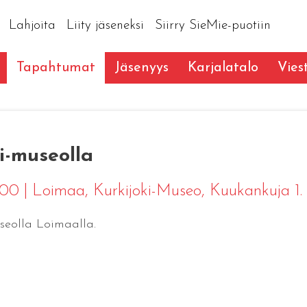
Lahjoita
Liity jäseneksi
Siirry SieMie-puotiin
Tapahtumat
Jäsenyys
Karjalatalo
Vies
i-museolla
6:00
|
Loimaa
, Kurkijoki-Museo, Kuukankuja 1.
useolla Loimaalla.