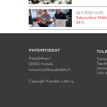
24.11.2026 16:00 -
Sukututkija Mikk
24.11.
YHTEYSTIEDOT
TUL
Käpylänkuja 1
Toimin
Tapah
00610 Helsinki
Jäseny
toimisto(at)karjalanliitto.fi
Liity 
Copyright Karjalan Liitto ry