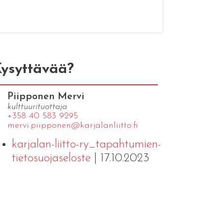
ysyttävää?
Piipponen Mervi
kulttuurituottaja
+358 40 583 9295
mervi.​piipponen@​kar​jala​nlii​tto.​fi
karjalan-liitto-ry_tapahtumien-
tietosuojaseloste
| 17.10.2023