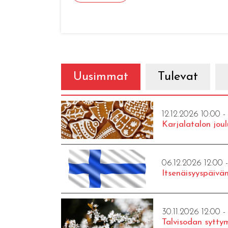
Uusimmat
Tulevat
12.12.2026 10:00 -
Karjalatalon joul
06.12.2026 12:00 
Itsenäisyyspäivän
30.11.2026 12:00 -
Talvisodan syttym