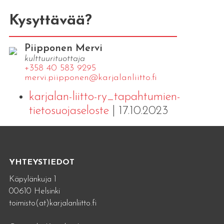
Kysyttävää?
Piipponen Mervi
kulttuurituottaja
+358 40 583 9295
mervi.​piipponen@​kar​jala​nlii​tto.​fi
karjalan-liitto-ry_tapahtumien-
tietosuojaseloste
| 17.10.2023
YHTEYSTIEDOT
Käpylänkuja 1
00610 Helsinki
toimisto(at)karjalanliitto.fi