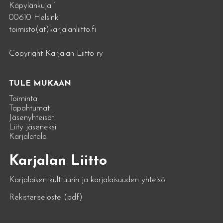
Käpylänkuja 1
00610 Helsinki
toimisto(at)karjalanliitto.fi
Copyright Karjalan Liitto ry
TULE MUKAAN
Toiminta
Tapahtumat
Jäsenyhteisöt
Liity jäseneksi
Karjalatalo
Karjalan Liitto
Karjalaisen kulttuurin ja karjalaisuuden yhteisö
Rekisteriseloste (pdf)