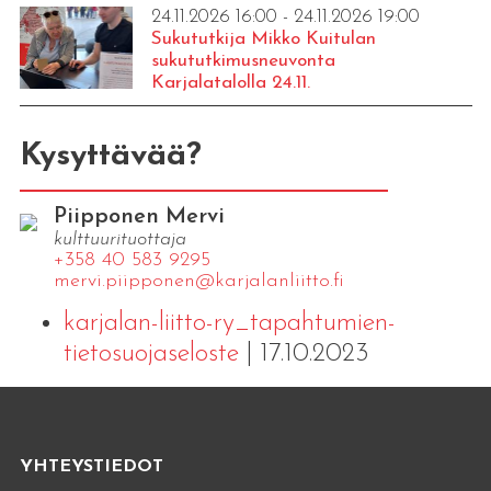
24.11.2026 16:00 - 24.11.2026 19:00
Sukututkija Mikko Kuitulan
sukututkimusneuvonta
Karjalatalolla 24.11.
Kysyttävää?
Piipponen Mervi
kulttuurituottaja
+358 40 583 9295
mervi.​piipponen@​kar​jala​nlii​tto.​fi
karjalan-liitto-ry_tapahtumien-
tietosuojaseloste
| 17.10.2023
YHTEYSTIEDOT