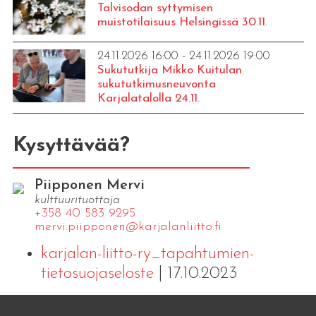
Talvisodan syttymisen
muistotilaisuus Helsingissä 30.11.
24.11.2026 16:00 - 24.11.2026 19:00
Sukututkija Mikko Kuitulan
sukututkimusneuvonta
Karjalatalolla 24.11.
Kysyttävää?
Piipponen Mervi
kulttuurituottaja
+358 40 583 9295
mervi.​piipponen@​kar​jala​nlii​tto.​fi
karjalan-liitto-ry_tapahtumien-
tietosuojaseloste
| 17.10.2023