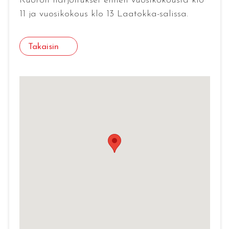
Kuoron harjoitukset ennen vuosikokousta klo
11 ja vuosikokous klo 13 Laatokka-salissa.
Takaisin