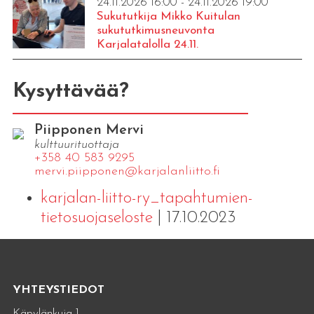
24.11.2026 16:00 - 24.11.2026 19:00
Sukututkija Mikko Kuitulan
sukututkimusneuvonta
Karjalatalolla 24.11.
Kysyttävää?
Piipponen Mervi
kulttuurituottaja
+358 40 583 9295
mervi.​piipponen@​kar​jala​nlii​tto.​fi
karjalan-liitto-ry_tapahtumien-
tietosuojaseloste
| 17.10.2023
YHTEYSTIEDOT
Käpylänkuja 1