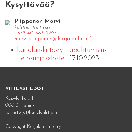
Kysyttävää?
Piipponen Mervi
kulttuurituottaja
+358 40 583 9295
mervi.​piipponen@​kar​jala​nlii​tto.​fi
karjalan-liitto-ry_tapahtumien-
tietosuojaseloste
| 17.10.2023
YHTEYSTIEDOT
Käpylänkuja 1
00610 Helsinki
toimisto(at)karjalanliitto.fi
Copyright Karjalan Liitto ry