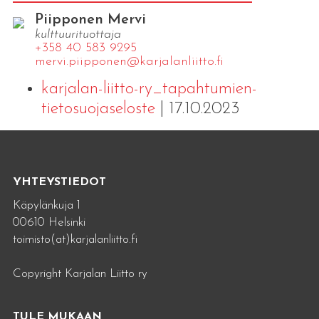
Piipponen Mervi
kulttuurituottaja
+358 40 583 9295
mervi.​piipponen@​kar​jala​nlii​tto.​fi
karjalan-liitto-ry_tapahtumien-
tietosuojaseloste
| 17.10.2023
YHTEYSTIEDOT
Käpylänkuja 1
00610 Helsinki
toimisto(at)karjalanliitto.fi
Copyright Karjalan Liitto ry
TULE MUKAAN