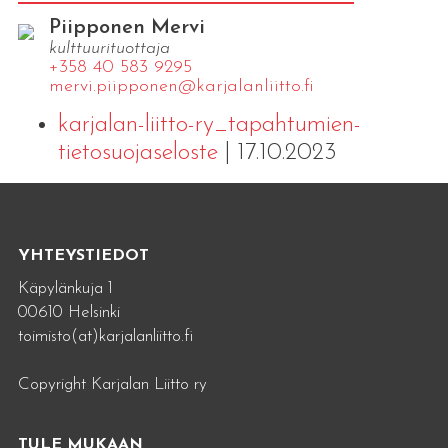
Piipponen Mervi
kulttuurituottaja
+358 40 583 9295
mervi.​piipponen@​kar​jala​nlii​tto.​fi
karjalan-liitto-ry_tapahtumien-
tietosuojaseloste
| 17.10.2023
YHTEYSTIEDOT
Käpylänkuja 1
00610 Helsinki
toimisto(at)karjalanliitto.fi
Copyright Karjalan Liitto ry
TULE MUKAAN