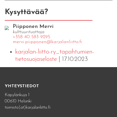
Kysyttävää?
Piipponen Mervi
kulttuurituottaja
+358 40 583 9295
mervi.​piipponen@​kar​jala​nlii​tto.​fi
karjalan-liitto-ry_tapahtumien-
tietosuojaseloste
| 17.10.2023
YHTEYSTIEDOT
Käpylänkuja 1
00610 Helsinki
toimisto(at)karjalanliitto.fi