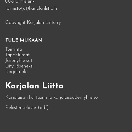
00610 Helsinki
toimisto(at)karjalanliitto.fi
Copyright Karjalan Liitto ry
TULE MUKAAN
Toiminta
Tapahtumat
Jäsenyhteisöt
Liity jäseneksi
Karjalatalo
Karjalan Liitto
Karjalaisen kulttuurin ja karjalaisuuden yhteisö
Rekisteriseloste (pdf)