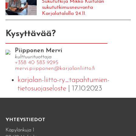
Sukututkija Mikko Kuitulan
sukututkimusneuvonta
Karjalatalolla 24.11.
Kysyttävää?
Piipponen Mervi
kulttuurituottaja
+358 40 583 9295
mervi.​piipponen@​kar​jala​nlii​tto.​fi
karjalan-liitto-ry_tapahtumien-
tietosuojaseloste
| 17.10.2023
YHTEYSTIEDOT
Käpylänkuja 1