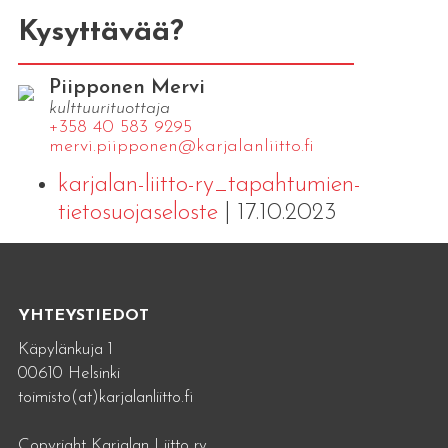
Kysyttävää?
Piipponen Mervi
kulttuurituottaja
+358 40 583 9295
mervi.​piipponen@​kar​jala​nlii​tto.​fi
karjalan-liitto-ry_tapahtumien-
tietosuojaseloste
| 17.10.2023
YHTEYSTIEDOT
Käpylänkuja 1
00610 Helsinki
toimisto(at)karjalanliitto.fi
Copyright Karjalan Liitto ry