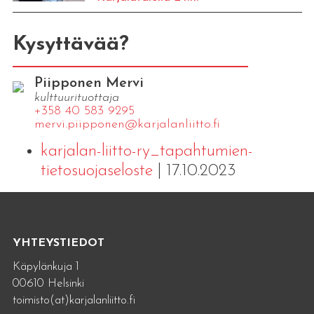
Kysyttävää?
Piipponen Mervi
kulttuurituottaja
+358 40 583 9295
mervi.​piipponen@​kar​jala​nlii​tto.​fi
karjalan-liitto-ry_tapahtumien-
tietosuojaseloste
| 17.10.2023
YHTEYSTIEDOT
Käpylänkuja 1
00610 Helsinki
toimisto(at)karjalanliitto.fi