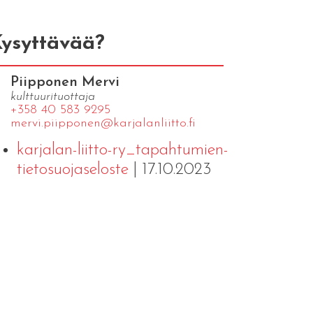
ysyttävää?
Piipponen Mervi
kulttuurituottaja
+358 40 583 9295
mervi.​piipponen@​kar​jala​nlii​tto.​fi
karjalan-liitto-ry_tapahtumien-
tietosuojaseloste
| 17.10.2023