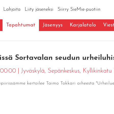
Lahjoita
Liity jäseneksi
Siirry SieMie-puotiin
Tapahtumat
Jäsenyys
Karjalatalo
Vies
issä Sortavalan seudun urheiluhi
2 00:00
|
Jyväskylä
, Sepänkeskus, Kyllikinkatu 
nepiirissämme kertoilee Taimo Tokkari aiheesta "Urheil