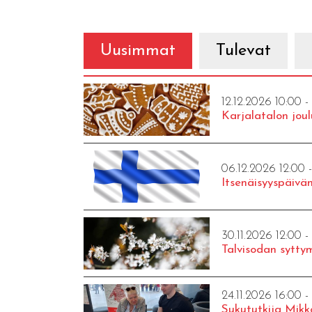
Uusimmat
Tulevat
12.12.2026 10:00 -
Karjalatalon joul
06.12.2026 12:00 
Itsenäisyyspäivän
30.11.2026 12:00 -
Talvisodan syttym
24.11.2026 16:00 -
Sukututkija Mikk