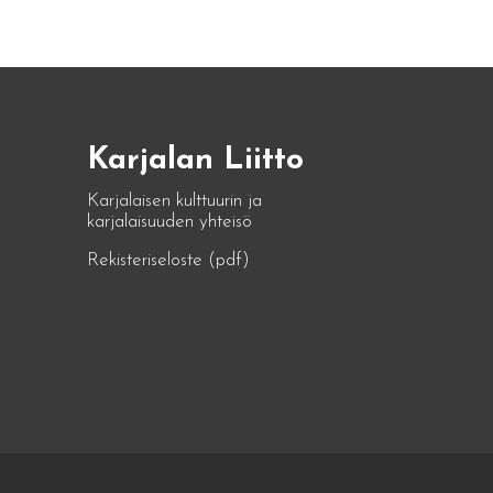
Karjalan Liitto
Karjalaisen kulttuurin ja
karjalaisuuden yhteisö
Rekisteriseloste (pdf)