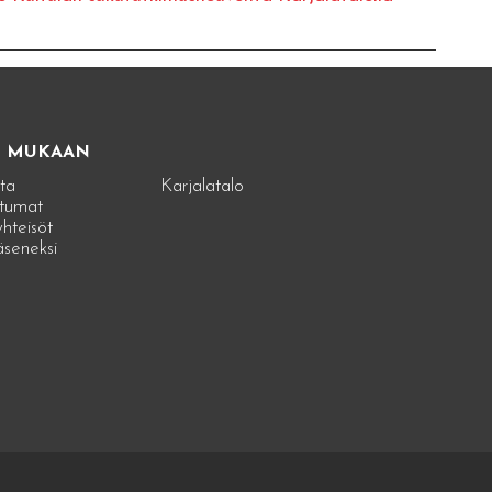
E MUKAAN
ta
Karjalatalo
tumat
hteisöt
jäseneksi