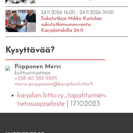
24.11.2026 16:00 - 24.11.2026 19:00
Sukututkija Mikko Kuitulan
sukututkimusneuvonta
Karjalatalolla 24.11.
Kysyttävää?
Piipponen Mervi
kulttuurituottaja
+358 40 583 9295
mervi.​piipponen@​kar​jala​nlii​tto.​fi
karjalan-liitto-ry_tapahtumien-
tietosuojaseloste
| 17.10.2023