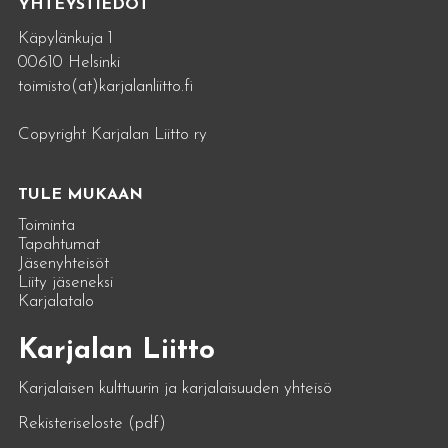
YHTEYSTIEDOT
Käpylänkuja 1
00610 Helsinki
toimisto(at)karjalanliitto.fi
Copyright Karjalan Liitto ry
TULE MUKAAN
Toiminta
Tapahtumat
Jäsenyhteisöt
Liity jäseneksi
Karjalatalo
Karjalan Liitto
Karjalaisen kulttuurin ja karjalaisuuden yhteisö
Rekisteriseloste (pdf)