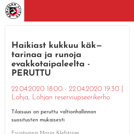
Haikiast kukkuu käk—
tarinaa ja runoja
evakkotaipaleelta -
PERUTTU
22.04.2020 18:00 - 22.04.2020 19:30
|
Lohja
, Lohjan reserviupseerikerho
Tilaisuus on peruttu valtionhallinnon
suositusten mukaisesti
Esiintyjänä Marja Klefström