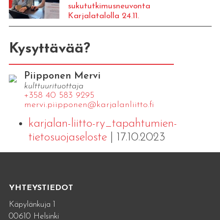
sukututkimusneuvonta
Karjalatalolla 24.11.
Kysyttävää?
Piipponen Mervi
kulttuurituottaja
+358 40 583 9295
mervi.​piipponen@​kar​jala​nlii​tto.​fi
karjalan-liitto-ry_tapahtumien-
tietosuojaseloste
| 17.10.2023
YHTEYSTIEDOT
Käpylänkuja 1
00610 Helsinki