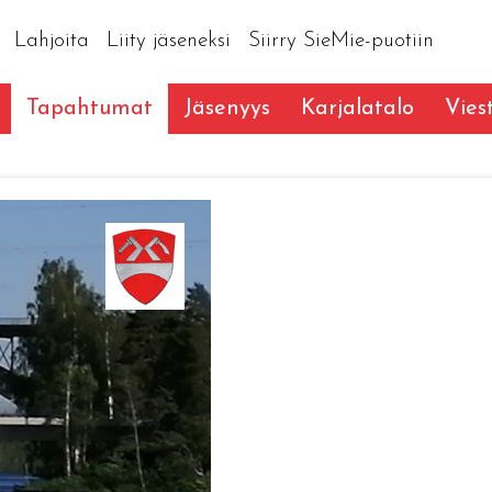
Lahjoita
Liity jäseneksi
Siirry SieMie-puotiin
Tapahtumat
Jäsenyys
Karjalatalo
Vies