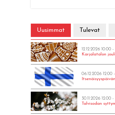
Uusimmat
Tulevat
12.12.2026 10:00 -
Karjalatalon joul
06.12.2026 12:00 
Itsenäisyyspäivän
30.11.2026 12:00 -
Talvisodan syttym