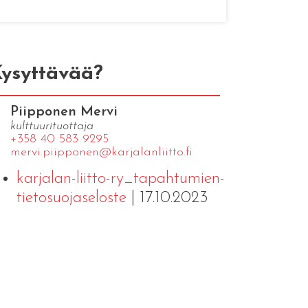
ysyttävää?
Piipponen Mervi
kulttuurituottaja
+358 40 583 9295
mervi.​piipponen@​kar​jala​nlii​tto.​fi
karjalan-liitto-ry_tapahtumien-
tietosuojaseloste
| 17.10.2023