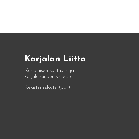
Karjalan Liitto
Karjalaisen kulttuurin ja
karjalaisuuden yhteisö
Rekisteriseloste (pdf)