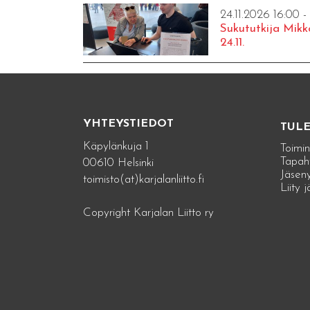
24.11.2026 16:00 -
Sukututkija Mikk
24.11.
YHTEYSTIEDOT
TUL
Käpylänkuja 1
Toimin
Tapah
00610 Helsinki
Jäseny
toimisto(at)karjalanliitto.fi
Liity 
Copyright Karjalan Liitto ry