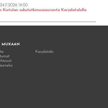
 24.11.2026 19:00
o Kuitulan sukututkimusneuvonta Karjalatalolla
E MUKAAN
ta
Karjalatalo
tumat
hteisöt
jäseneksi