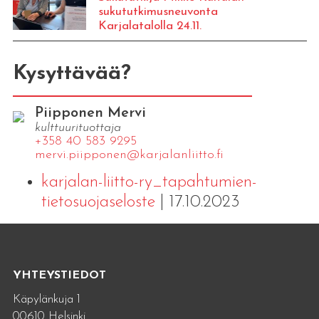
sukututkimusneuvonta
Karjalatalolla 24.11.
Kysyttävää?
Piipponen Mervi
kulttuurituottaja
+358 40 583 9295
mervi.​piipponen@​kar​jala​nlii​tto.​fi
karjalan-liitto-ry_tapahtumien-
tietosuojaseloste
| 17.10.2023
YHTEYSTIEDOT
Käpylänkuja 1
00610 Helsinki