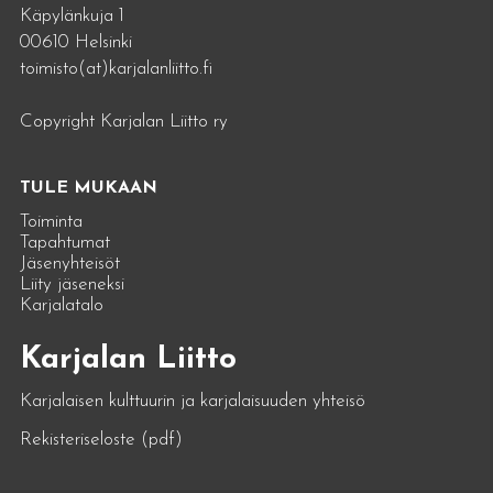
Käpylänkuja 1
00610 Helsinki
toimisto(at)karjalanliitto.fi
Copyright Karjalan Liitto ry
TULE MUKAAN
Toiminta
Tapahtumat
Jäsenyhteisöt
Liity jäseneksi
Karjalatalo
Karjalan Liitto
Karjalaisen kulttuurin ja karjalaisuuden yhteisö
Rekisteriseloste (pdf)