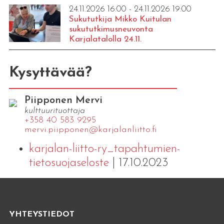
24.11.2026 16:00 - 24.11.2026 19:00
Sukututkija Mikko Kuitulan
sukututkimusneuvonta
Karjalatalolla 24.11.
Kysyttävää?
Piipponen Mervi
kulttuurituottaja
+358 40 583 9295
mervi.​piipponen@​kar​jala​nlii​tto.​fi
karjalan-liitto-ry_tapahtumien-
tietosuojaseloste
| 17.10.2023
YHTEYSTIEDOT