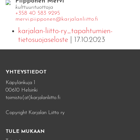
Piipponen Mervi
kulttuurituottaja
+358 40 583 9295
mervi.​piipponen@​kar​jala​nlii​tto.​fi
karjalan-liitto-ry_tapahtumien-
tietosuojaseloste
| 17.10.2023
YHTEYSTIEDOT
Käpylänkuja 1
00610 Helsinki
toimisto(at)karjalanliitto.fi
Copyright Karjalan Liitto ry
TULE MUKAAN